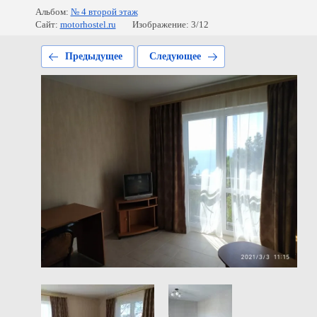
Альбом:
№ 4 второй этаж
Сайт:
motorhostel.ru
Изображение: 3/12
Предыдущее
Следующее