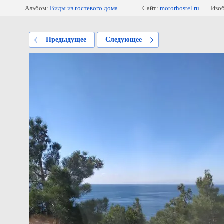
Альбом:
Виды из гостевого дома
Сайт:
motorhostel.ru
Изоб
Предыдущее
Следующее